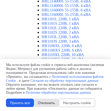
HRL114000S 55-155В, 4 кВА
HRL114000L 55-155В, 4 кВА
HRL116000S 55-155В, 6 кВА
HRL116000L 55-155В, 6 кВА
HR1101L 220В, 1 кВА
HR1101S 220В, 1 кВА
HR1102L 220В, 2 кВА
HR1102S 220В, 2 кВА
HR1103L 220В, 3 кВА
HR1103S 220В, 3 кВА
HR1106XL 220В, 6 кВА
HR1106XS 220В, 6 кВА
HR1110XL 220В, 10 кВА
HR1110XS 220В, 10 кВА
ИБП INVT RM 10-90 кВА
▼
Мы используем файлы cookie и сервисы веб-аналитики (включая
Обзор ИБП INVT RM 10-90 кВА
Яндекс.Метрику) для улучшения работы сайта и анализа
посещаемости. Продолжая использовать сайт или нажимая
ИБП RM020/10X 380В, 20 кВА
«Принять», вы соглашаетесь с
Политикой использования файлов
ИБП RM040/10X 380В, 40 кВА
Cookie
, и даете
Согласие на обработку персональных данных
.
ИБП RM060/10X 380В, 60 кВА
Обратите внимание, что вы можете отозвать свое согласие в
ИБП RM090/15X 380В, 90 кВА
любое время. При нажатии «Отклонить» данные не собираются.
Модуль питания PM10X 10 кВА
Подробнее в
Политике обработки персональных данных
.
Модуль питания PM15X 15 кВА
ИБП INVT RM 25-200 кВА
▼
Принять все
Отклонить
Настроить cookie
Обзор ИБП INVT RM 25-200 кВА
RM 25-150C 380В, 25 кВа