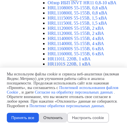
Обзор ИБП INVT HR11 0,8-10 кВА
HRL110800S 55-155В, 0,8 кВА
HRL110800L 55-155В, 0,8 кВА
HRL111500S 55-155В, 1,5 кВА
HRL111500L 55-155В, 1,5 кВА
HRL112000S 55-155В, 2 кВА
HRL112000L 55-155В, 2 кВА
HRL114000S 55-155В, 4 кВА
HRL114000L 55-155В, 4 кВА
HRL116000S 55-155В, 6 кВА
HRL116000L 55-155В, 6 кВА
HR1101L 220В, 1 кВА
HR1101S 220В, 1 кВА
HR1102L 220В, 2 кВА
HR1102S 220В, 2 кВА
Мы используем файлы cookie и сервисы веб-аналитики (включая
Яндекс.Метрику) для улучшения работы сайта и анализа
HR1103L 220В, 3 кВА
посещаемости. Продолжая использовать сайт или нажимая
HR1103S 220В, 3 кВА
«Принять», вы соглашаетесь с
Политикой использования файлов
HR1106XL 220В, 6 кВА
Cookie
, и даете
Согласие на обработку персональных данных
.
HR1106XS 220В, 6 кВА
Обратите внимание, что вы можете отозвать свое согласие в
HR1110XL 220В, 10 кВА
любое время. При нажатии «Отклонить» данные не собираются.
HR1110XS 220В, 10 кВА
Подробнее в
Политике обработки персональных данных
.
ИБП INVT RM 10-90 кВА
▼
Обзор ИБП INVT RM 10-90 кВА
Принять все
Отклонить
Настроить cookie
ИБП RM020/10X 380В, 20 кВА
ИБП RM040/10X 380В, 40 кВА