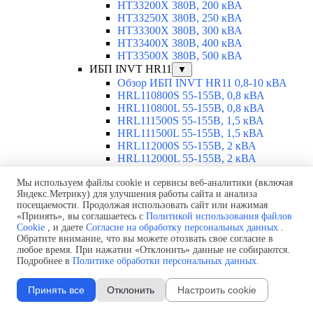
HT33200X 380В, 200 кВА
HT33250X 380В, 250 кВА
HT33300X 380В, 300 кВА
HT33400X 380В, 400 кВА
HT33500X 380В, 500 кВА
ИБП INVT HR11
▼
Обзор ИБП INVT HR11 0,8-10 кВА
HRL110800S 55-155В, 0,8 кВА
HRL110800L 55-155В, 0,8 кВА
HRL111500S 55-155В, 1,5 кВА
HRL111500L 55-155В, 1,5 кВА
HRL112000S 55-155В, 2 кВА
HRL112000L 55-155В, 2 кВА
HRL114000S 55-155В, 4 кВА
Мы используем файлы cookie и сервисы веб-аналитики (включая
HRL114000L 55-155В, 4 кВА
Яндекс.Метрику) для улучшения работы сайта и анализа
HRL116000S 55-155В, 6 кВА
посещаемости. Продолжая использовать сайт или нажимая
HRL116000L 55-155В, 6 кВА
«Принять», вы соглашаетесь с
Политикой использования файлов
HR1101L 220В, 1 кВА
Cookie
, и даете
Согласие на обработку персональных данных
.
HR1101S 220В, 1 кВА
Обратите внимание, что вы можете отозвать свое согласие в
HR1102L 220В, 2 кВА
любое время. При нажатии «Отклонить» данные не собираются.
HR1102S 220В, 2 кВА
Подробнее в
Политике обработки персональных данных
.
HR1103L 220В, 3 кВА
HR1103S 220В, 3 кВА
Принять все
Отклонить
Настроить cookie
HR1106XL 220В, 6 кВА
HR1106XS 220В, 6 кВА