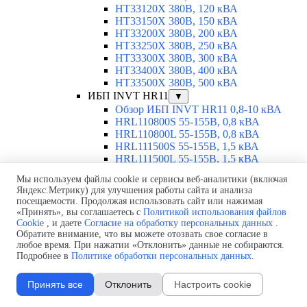
HT33120X 380В, 120 кВА
HT33150X 380В, 150 кВА
HT33200X 380В, 200 кВА
HT33250X 380В, 250 кВА
HT33300X 380В, 300 кВА
HT33400X 380В, 400 кВА
HT33500X 380В, 500 кВА
ИБП INVT HR11
▼
Обзор ИБП INVT HR11 0,8-10 кВА
HRL110800S 55-155В, 0,8 кВА
HRL110800L 55-155В, 0,8 кВА
HRL111500S 55-155В, 1,5 кВА
HRL111500L 55-155В, 1,5 кВА
HRL112000S 55-155В, 2 кВА
Мы используем файлы cookie и сервисы веб-аналитики (включая
HRL112000L 55-155В, 2 кВА
Яндекс.Метрику) для улучшения работы сайта и анализа
HRL114000S 55-155В, 4 кВА
посещаемости. Продолжая использовать сайт или нажимая
HRL114000L 55-155В, 4 кВА
«Принять», вы соглашаетесь с
Политикой использования файлов
HRL116000S 55-155В, 6 кВА
Cookie
, и даете
Согласие на обработку персональных данных
.
HRL116000L 55-155В, 6 кВА
Обратите внимание, что вы можете отозвать свое согласие в
HR1101L 220В, 1 кВА
любое время. При нажатии «Отклонить» данные не собираются.
Подробнее в
Политике обработки персональных данных
.
HR1101S 220В, 1 кВА
HR1102L 220В, 2 кВА
HR1102S 220В, 2 кВА
Принять все
Отклонить
Настроить cookie
HR1103L 220В, 3 кВА
HR1103S 220В, 3 кВА