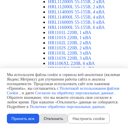
HRL112000S 55-155В, 2 кВА
HRL112000L 55-155В, 2 кВА
HRL114000S 55-155В, 4 кВА
HRL114000L 55-155В, 4 кВА
HRL116000S 55-155В, 6 кВА
HRL116000L 55-155В, 6 кВА
HR1101L 220В, 1 кВА
HR1101S 220В, 1 кВА
HR1102L 220В, 2 кВА
HR1102S 220В, 2 кВА
HR1103L 220В, 3 кВА
HR1103S 220В, 3 кВА
HR1106XL 220В, 6 кВА
HR1106XS 220В, 6 кВА
HR1110XL 220В, 10 кВА
Мы используем файлы cookie и сервисы веб-аналитики (включая
HR1110XS 220В, 10 кВА
Яндекс.Метрику) для улучшения работы сайта и анализа
посещаемости. Продолжая использовать сайт или нажимая
ИБП INVT RM 10-90 кВА
▼
«Принять», вы соглашаетесь с
Политикой использования файлов
Обзор ИБП INVT RM 10-90 кВА
Cookie
, и даете
Согласие на обработку персональных данных
.
ИБП RM020/10X 380В, 20 кВА
Обратите внимание, что вы можете отозвать свое согласие в
ИБП RM040/10X 380В, 40 кВА
любое время. При нажатии «Отклонить» данные не собираются.
ИБП RM060/10X 380В, 60 кВА
Подробнее в
Политике обработки персональных данных
.
ИБП RM090/15X 380В, 90 кВА
Модуль питания PM10X 10 кВА
Принять все
Отклонить
Настроить cookie
Модуль питания PM15X 15 кВА
ИБП INVT RM 25-200 кВА
▼